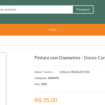
Pesquisar
Areas
Pintura com Diamantes - Doces Co
Autor:
Todolivro
|
Editora:
BRASILEITURA
Categoria:
INFANTIL
Ano:
2025
R$ 25,00