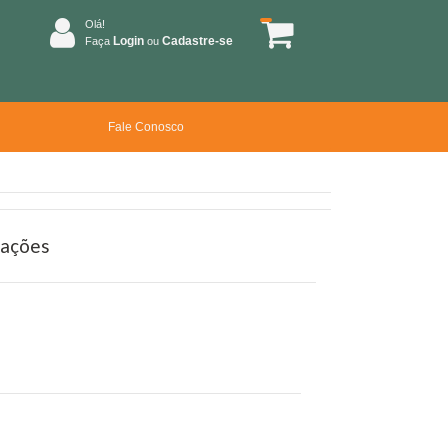
Olá!
Login
Cadastre-se
Faça
ou
Fale Conosco
rações