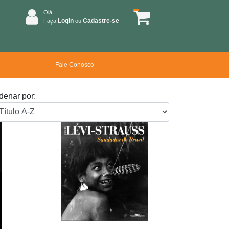
Olá!
Login
Cadastre-se
Faça
ou
Fale Conosco
denar por: