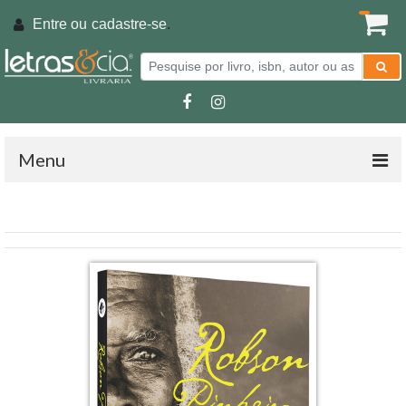
Entre ou
cadastre-se
.
Menu