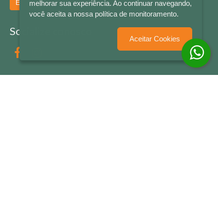
Enviar
melhorar sua experiência. Ao continuar navegando,
você aceita a nossa política de monitoramento.
Socialize conosco
Aceitar Cookies
Formas de Pagamento
LETRAS & CIA - CNPJ n° 88.587.548/0001-20 - Térreo Bourbon Shopping - AV. NAÇÕES
UNIDAS , 2001 - Lojas 1064/1065 - RIO BRANCO - - NOVO HAMBURGO - RS
© 2026 LETRAS & CIA - Todos os Direitos Reservados
Desenvolvido por
Partner Sistemas