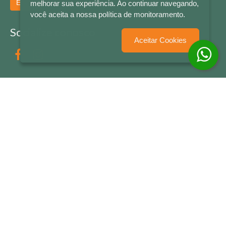
Enviar
melhorar sua experiência. Ao continuar navegando,
você aceita a nossa política de monitoramento.
Socialize conosco
Aceitar Cookies
Formas de Pagamento
LETRAS & CIA - CNPJ n° 88.587.548/0001-20 - Térreo Bourbon Shopping - AV. NAÇÕES
UNIDAS , 2001 - Lojas 1064/1065 - RIO BRANCO - - NOVO HAMBURGO - RS
© 2026 LETRAS & CIA - Todos os Direitos Reservados
Desenvolvido por
Partner Sistemas