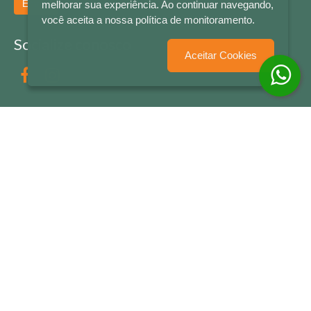
Enviar
melhorar sua experiência. Ao continuar navegando,
você aceita a nossa política de monitoramento.
Socialize conosco
Aceitar Cookies
Formas de Pagamento
LETRAS & CIA - CNPJ n° 88.587.548/0001-20 - Térreo Bourbon Shopping - AV. NAÇÕES
UNIDAS , 2001 - Lojas 1064/1065 - RIO BRANCO - - NOVO HAMBURGO - RS
© 2026 LETRAS & CIA - Todos os Direitos Reservados
Desenvolvido por
Partner Sistemas