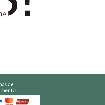
DA
mas de
amento