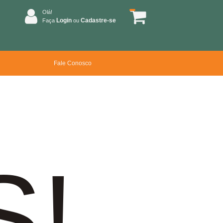
Olá!
Login
Cadastre-se
Faça
ou
Fale Conosco
S!