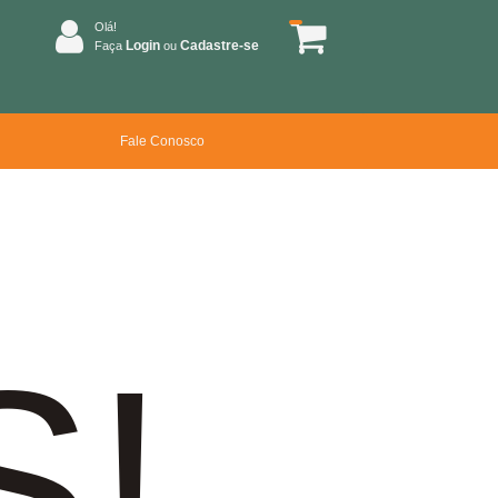
Olá!
Login
Cadastre-se
Faça
ou
Fale Conosco
S!