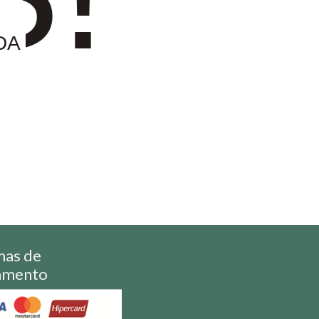
DA
mas de
amento