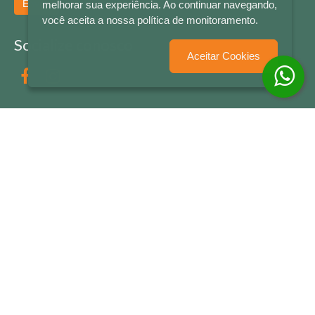
Enviar
melhorar sua experiência. Ao continuar navegando,
você aceita a nossa política de monitoramento.
Socialize conosco
Aceitar Cookies
Formas de Pagamento
LETRAS & CIA - CNPJ n° 88.587.548/0001-20 - Térreo Bourbon Shopping - AV. NAÇÕES
UNIDAS , 2001 - Lojas 1064/1065 - RIO BRANCO - - NOVO HAMBURGO - RS
© 2026 LETRAS & CIA - Todos os Direitos Reservados
Desenvolvido por
Partner Sistemas