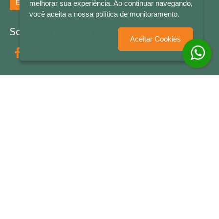
Enviar
melhorar sua experiência. Ao continuar navegando,
você aceita a nossa política de monitoramento.
Socialize conosco
Aceitar Cookies
Formas de Pagamento
LETRAS & CIA - CNPJ n° 88.587.548/0001-20 - Térreo Bourbon Shopping - AV. NAÇÕES
UNIDAS , 2001 - Lojas 1064/1065 - RIO BRANCO - - NOVO HAMBURGO - RS
© 2026 LETRAS & CIA - Todos os Direitos Reservados
Desenvolvido por
Partner Sistemas