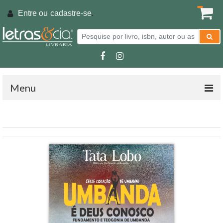
Entre ou
cadastre-se
.
Menu