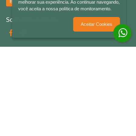
Enviar
melhorar sua experiência. Ao continuar navegando,
você aceita a nossa política de monitoramento.
Socialize conosco
Aceitar Cookies
Formas de Pagamento
LETRAS & CIA - CNPJ n° 88.587.548/0001-20 - Térreo Bourbon Shopping - AV. NAÇÕES
UNIDAS , 2001 - Lojas 1064/1065 - RIO BRANCO - - NOVO HAMBURGO - RS
© 2026 LETRAS & CIA - Todos os Direitos Reservados
Desenvolvido por
Partner Sistemas