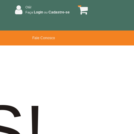
Olá!
Login
Cadastre-se
Faça
ou
Fale Conosco
S!