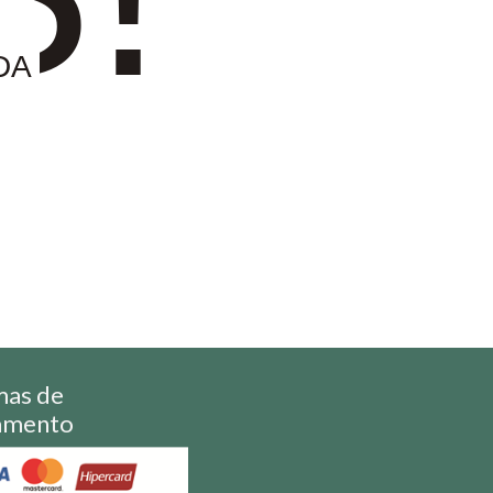
DA
mas de
amento