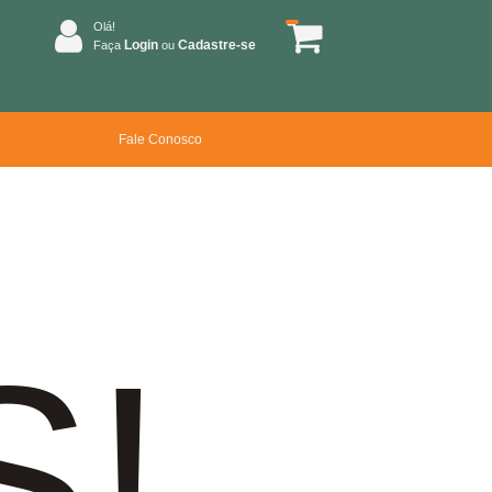
Olá!
Login
Cadastre-se
Faça
ou
Fale Conosco
S!