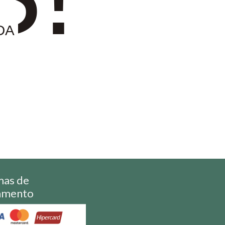
DA
mas de
amento