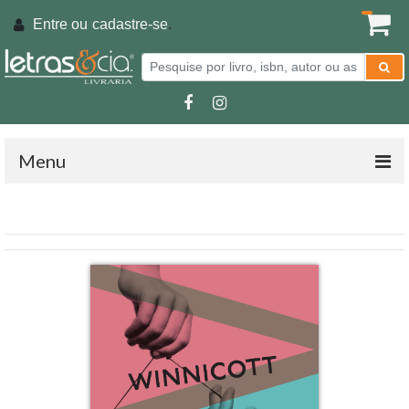
Entre ou
cadastre-se
.
Menu