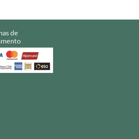
mas de
amento