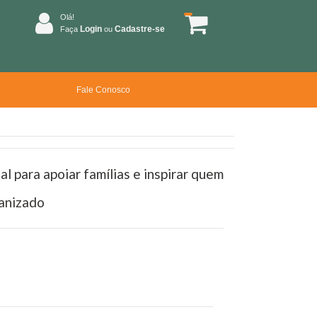
Olá!
Login
Cadastre-se
Faça
ou
Fale Conosco
l para apoiar famílias e inspirar quem
anizado