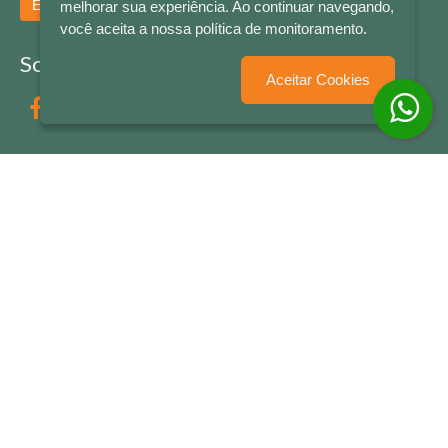
Enviar
melhorar sua experiência. Ao continuar navegando,
você aceita a nossa política de monitoramento.
Socialize conosco
Aceitar Cookies
Formas de Pagamento
LETRAS & CIA - CNPJ n° 88.587.548/0001-20 - Térreo Bourbon Shopping - AV. NAÇÕES
UNIDAS , 2001 - Lojas 1064/1065 - RIO BRANCO - - NOVO HAMBURGO - RS
© 2026 LETRAS & CIA - Todos os Direitos Reservados
Desenvolvido por
Partner Sistemas