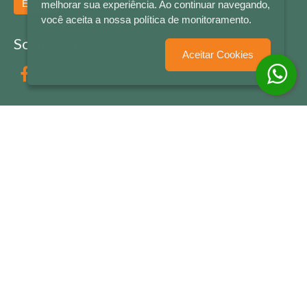
Enviar
melhorar sua experiência. Ao continuar navegando,
você aceita a nossa política de monitoramento.
Socialize conosco
Aceitar Cookies
Formas de Pagamento
LETRAS & CIA - CNPJ n° 88.587.548/0001-20 - Térreo Bourbon Shopping - AV. NAÇÕES
UNIDAS , 2001 - Lojas 1064/1065 - RIO BRANCO - - NOVO HAMBURGO - RS
© 2026 LETRAS & CIA - Todos os Direitos Reservados
Desenvolvido por
Partner Sistemas