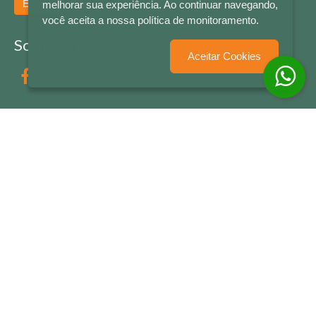
Enviar
melhorar sua experiência. Ao continuar navegando,
você aceita a nossa política de monitoramento.
Socialize conosco
Aceitar Cookies
Formas de Pagamento
LETRAS & CIA - CNPJ n° 88.587.548/0001-20 - Térreo Bourbon Shopping - AV. NAÇÕES
UNIDAS , 2001 - Lojas 1064/1065 - RIO BRANCO - - NOVO HAMBURGO - RS
© 2026 LETRAS & CIA - Todos os Direitos Reservados
Desenvolvido por
Partner Sistemas