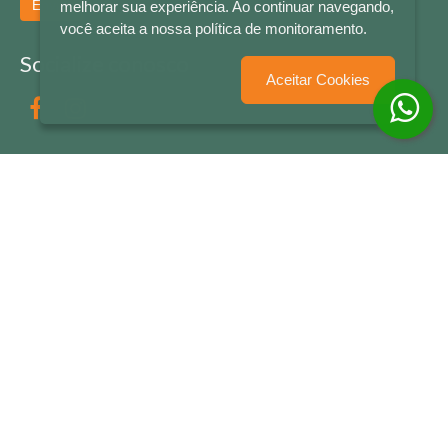
Enviar
melhorar sua experiência. Ao continuar navegando,
você aceita a nossa política de monitoramento.
Socialize conosco
Aceitar Cookies
Formas de Pagamento
LETRAS & CIA - CNPJ n° 88.587.548/0001-20 - Térreo Bourbon Shopping - AV. NAÇÕES
UNIDAS , 2001 - Lojas 1064/1065 - RIO BRANCO - - NOVO HAMBURGO - RS
© 2026 LETRAS & CIA - Todos os Direitos Reservados
Desenvolvido por
Partner Sistemas