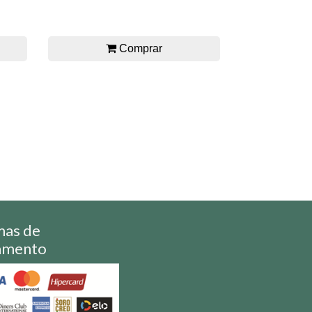
Comprar
mas de
amento