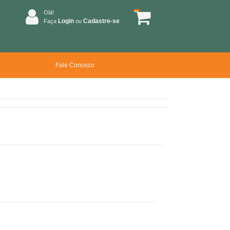
Olá!
Login
Cadastre-se
Faça
ou
Fale Conosco