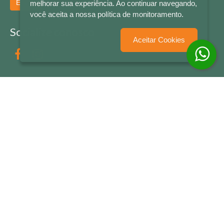
Enviar
melhorar sua experiência. Ao continuar navegando,
você aceita a nossa política de monitoramento.
Socialize conosco
Aceitar Cookies
Formas de Pagamento
LETRAS & CIA - CNPJ n° 88.587.548/0001-20 - Térreo Bourbon Shopping - AV. NAÇÕES
UNIDAS , 2001 - Lojas 1064/1065 - RIO BRANCO - - NOVO HAMBURGO - RS
© 2026 LETRAS & CIA - Todos os Direitos Reservados
Desenvolvido por
Partner Sistemas