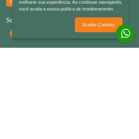
Enviar
melhorar sua experiência. Ao continuar navegando,
você aceita a nossa política de monitoramento.
Socialize conosco
Aceitar Cookies
Formas de Pagamento
LETRAS & CIA - CNPJ n° 88.587.548/0001-20 - Térreo Bourbon Shopping - AV. NAÇÕES
UNIDAS , 2001 - Lojas 1064/1065 - RIO BRANCO - - NOVO HAMBURGO - RS
© 2026 LETRAS & CIA - Todos os Direitos Reservados
Desenvolvido por
Partner Sistemas