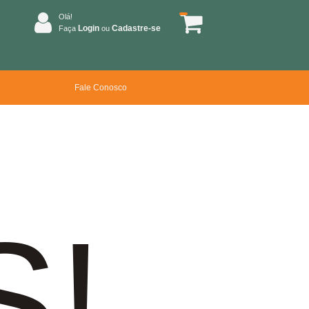
Olá!
Login
Cadastre-se
Faça
ou
Fale Conosco
S!