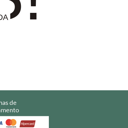
DA
mas de
amento