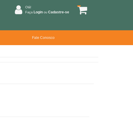
Olá!
Login
Cadastre-se
Faça
ou
Fale Conosco