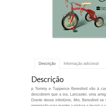
Descrição
Informação adicional
Descrição
p Tommy e Tuppence Beresford vão à cas
descobrem que a sra. Lancaster, uma amiga
Diante desse infortúnio, Mrs. Beresford s
permissão para manter a pintura a levará a 