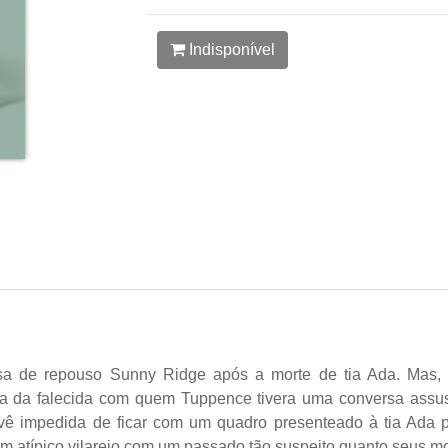
Indisponível
a de repouso Sunny Ridge após a morte de tia Ada. Mas, 
 da falecida com quem Tuppence tivera uma conversa assusta
e vê impedida de ficar com um quadro presenteado à tia Ada 
um atípico vilarejo com um passado tão suspeito quanto seus mo