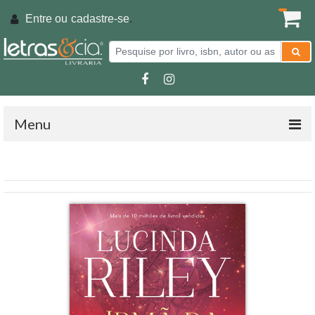
Entre ou
cadastre-se
.
Menu