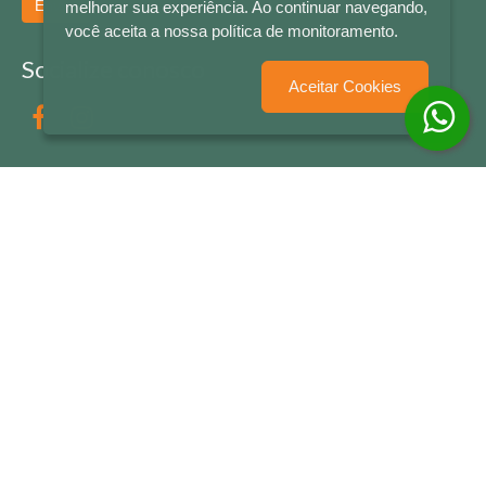
Enviar
melhorar sua experiência. Ao continuar navegando,
você aceita a nossa política de monitoramento.
Socialize conosco
Aceitar Cookies
Formas de Pagamento
LETRAS & CIA - CNPJ n° 88.587.548/0001-20 - Térreo Bourbon Shopping - AV. NAÇÕES
UNIDAS , 2001 - Lojas 1064/1065 - RIO BRANCO - - NOVO HAMBURGO - RS
© 2026 LETRAS & CIA - Todos os Direitos Reservados
Desenvolvido por
Partner Sistemas