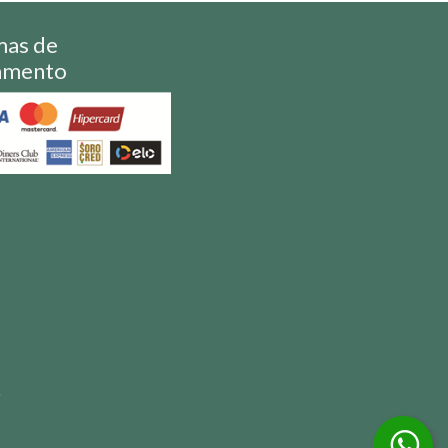
mas de
amento
S