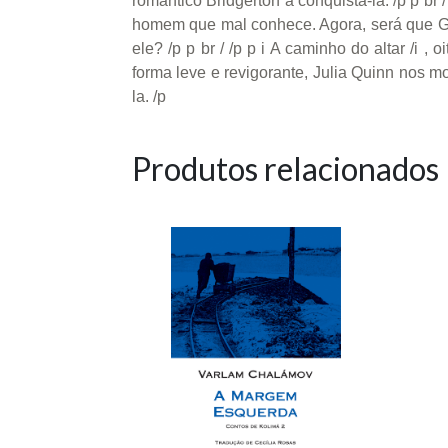
romântico Bridgerton a conquistá-la. /p p b
homem que mal conhece. Agora, será que Gre
ele? /p p br / /p p i A caminho do altar /i 
forma leve e revigorante, Julia Quinn nos 
la. /p
Produtos relacionados