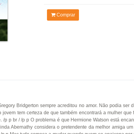
Comprar
Gregory Bridgerton sempre acreditou no amor. Não podia ser d
o jovem tem certeza de que também encontrará a mulher que fo
e. /p p br / /p p O problema é que Hermione Watson está enc
cinda Abernathy considera o pretendente da melhor amiga um 