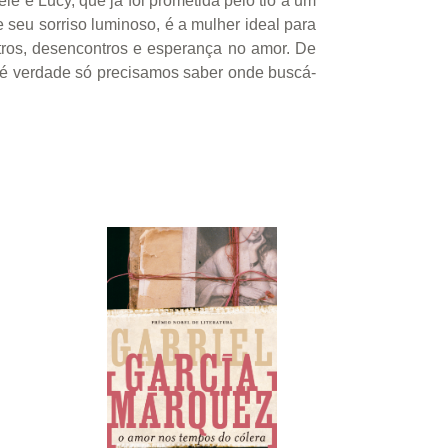
e é Lucy, que já foi prometida pelo tio a um
seu sorriso luminoso, é a mulher ideal para
contros, desencontros e esperança no amor. De
a é verdade só precisamos saber onde buscá-