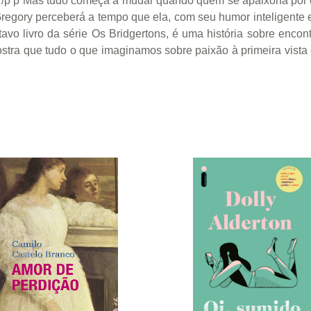
r / /p p Mas tudo começa a mudar quando quem se apaixona por el
gory perceberá a tempo que ela, com seu humor inteligente e 
, oitavo livro da série Os Bridgertons, é uma história sobre en
mostra que tudo o que imaginamos sobre paixão à primeira vist