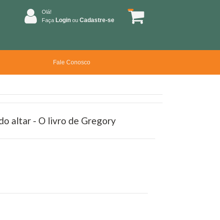
Olá!
Login
Cadastre-se
Faça
ou
Fale Conosco
do altar - O livro de Gregory