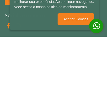
Enviar
melhorar sua experiência. Ao continuar navegando,
você aceita a nossa política de monitoramento.
Socialize conosco
Aceitar Cookies
Formas de Pagamento
LETRAS & CIA - CNPJ n° 88.587.548/0001-20 - Térreo Bourbon Shopping - AV. NAÇÕES
UNIDAS , 2001 - Lojas 1064/1065 - RIO BRANCO - - NOVO HAMBURGO - RS
© 2026 LETRAS & CIA - Todos os Direitos Reservados
Desenvolvido por
Partner Sistemas