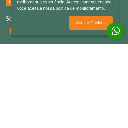
Enviar
melhorar sua experiência. Ao continuar navegando,
você aceita a nossa política de monitoramento.
Socialize conosco
Aceitar Cookies
Formas de Pagamento
LETRAS & CIA - CNPJ n° 88.587.548/0001-20 - Térreo Bourbon Shopping - AV. NAÇÕES
UNIDAS , 2001 - Lojas 1064/1065 - RIO BRANCO - - NOVO HAMBURGO - RS
© 2026 LETRAS & CIA - Todos os Direitos Reservados
Desenvolvido por
Partner Sistemas