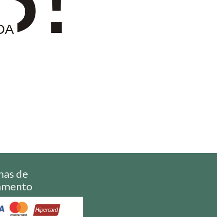
DA
mas de
amento