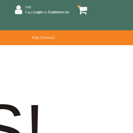
Olá!
Login
Cadastre-se
Faça
ou
Fale Conosco
S!