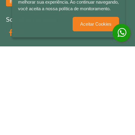
Enviar
melhorar sua experiência. Ao continuar navegando,
você aceita a nossa política de monitoramento.
Socialize conosco
Aceitar Cookies
Formas de Pagamento
LETRAS & CIA - CNPJ n° 88.587.548/0001-20 - Térreo Bourbon Shopping - AV. NAÇÕES
UNIDAS , 2001 - Lojas 1064/1065 - RIO BRANCO - - NOVO HAMBURGO - RS
© 2026 LETRAS & CIA - Todos os Direitos Reservados
Desenvolvido por
Partner Sistemas