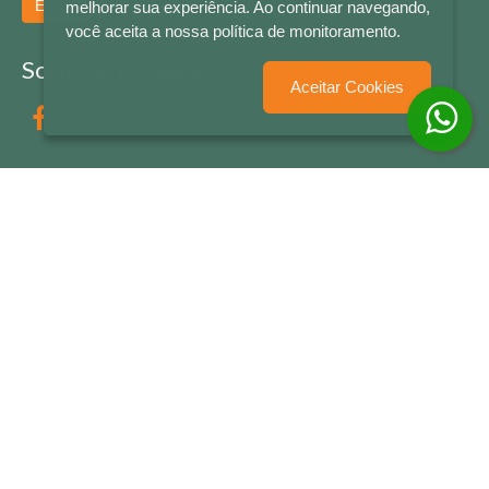
Enviar
melhorar sua experiência. Ao continuar navegando,
você aceita a nossa política de monitoramento.
Socialize conosco
Aceitar Cookies
Formas de Pagamento
LETRAS & CIA - CNPJ n° 88.587.548/0001-20 - Térreo Bourbon Shopping - AV. NAÇÕES
UNIDAS , 2001 - Lojas 1064/1065 - RIO BRANCO - - NOVO HAMBURGO - RS
© 2026 LETRAS & CIA - Todos os Direitos Reservados
Desenvolvido por
Partner Sistemas