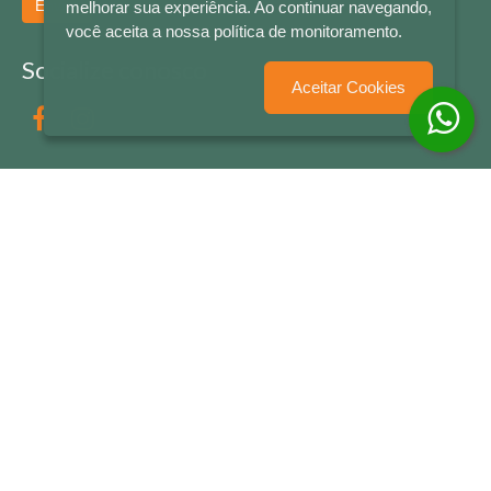
Enviar
melhorar sua experiência. Ao continuar navegando,
você aceita a nossa política de monitoramento.
Socialize conosco
Aceitar Cookies
Formas de Pagamento
LETRAS & CIA - CNPJ n° 88.587.548/0001-20 - Térreo Bourbon Shopping - AV. NAÇÕES
UNIDAS , 2001 - Lojas 1064/1065 - RIO BRANCO - - NOVO HAMBURGO - RS
© 2026 LETRAS & CIA - Todos os Direitos Reservados
Desenvolvido por
Partner Sistemas