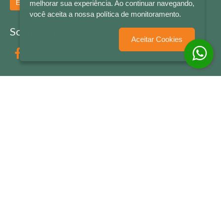
Enviar
melhorar sua experiência. Ao continuar navegando,
você aceita a nossa política de monitoramento.
Socialize conosco
Aceitar Cookies
Formas de Pagamento
LETRAS & CIA - CNPJ n° 88.587.548/0001-20 - Térreo Bourbon Shopping - AV. NAÇÕES
UNIDAS , 2001 - Lojas 1064/1065 - RIO BRANCO - - NOVO HAMBURGO - RS
© 2026 LETRAS & CIA - Todos os Direitos Reservados
Desenvolvido por
Partner Sistemas