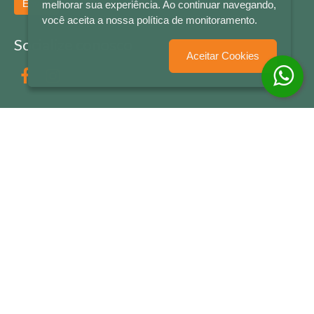
Enviar
melhorar sua experiência. Ao continuar navegando,
você aceita a nossa política de monitoramento.
Socialize conosco
Aceitar Cookies
Formas de Pagamento
LETRAS & CIA - CNPJ n° 88.587.548/0001-20 - Térreo Bourbon Shopping - AV. NAÇÕES
UNIDAS , 2001 - Lojas 1064/1065 - RIO BRANCO - - NOVO HAMBURGO - RS
© 2026 LETRAS & CIA - Todos os Direitos Reservados
Desenvolvido por
Partner Sistemas