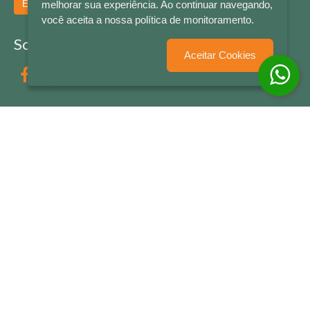
Enviar
melhorar sua experiência. Ao continuar navegando,
você aceita a nossa política de monitoramento.
Socialize conosco
Aceitar Cookies
Formas de Pagamento
LETRAS & CIA - CNPJ n° 88.587.548/0001-20 - Térreo Bourbon Shopping - AV. NAÇÕES
UNIDAS , 2001 - Lojas 1064/1065 - RIO BRANCO - - NOVO HAMBURGO - RS
© 2026 LETRAS & CIA - Todos os Direitos Reservados
Desenvolvido por
Partner Sistemas