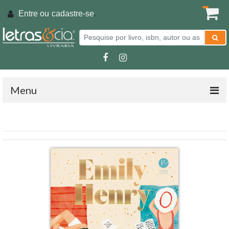
Entre ou
cadastre-se
.
Menu