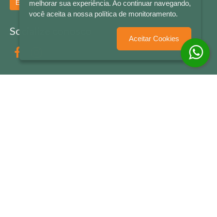
Enviar
melhorar sua experiência. Ao continuar navegando,
você aceita a nossa política de monitoramento.
Socialize conosco
Aceitar Cookies
Formas de Pagamento
LETRAS & CIA - CNPJ n° 88.587.548/0001-20 - Térreo Bourbon Shopping - AV. NAÇÕES
UNIDAS , 2001 - Lojas 1064/1065 - RIO BRANCO - - NOVO HAMBURGO - RS
© 2026 LETRAS & CIA - Todos os Direitos Reservados
Desenvolvido por
Partner Sistemas