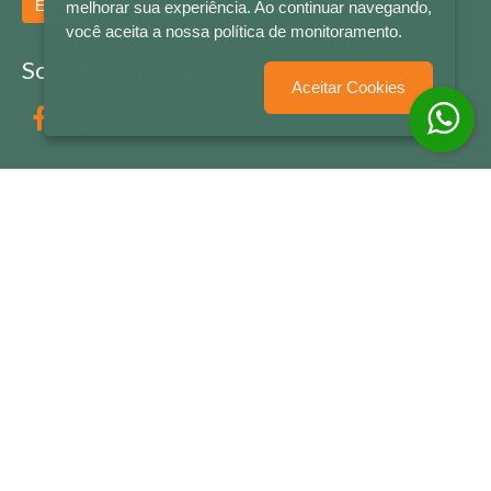
Enviar
melhorar sua experiência. Ao continuar navegando,
você aceita a nossa política de monitoramento.
Socialize conosco
Aceitar Cookies
Formas de Pagamento
LETRAS & CIA - CNPJ n° 88.587.548/0001-20 - Térreo Bourbon Shopping - AV. NAÇÕES
UNIDAS , 2001 - Lojas 1064/1065 - RIO BRANCO - - NOVO HAMBURGO - RS
© 2026 LETRAS & CIA - Todos os Direitos Reservados
Desenvolvido por
Partner Sistemas