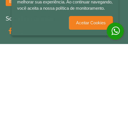
Enviar
melhorar sua experiência. Ao continuar navegando,
você aceita a nossa política de monitoramento.
Socialize conosco
Aceitar Cookies
Formas de Pagamento
LETRAS & CIA - CNPJ n° 88.587.548/0001-20 - Térreo Bourbon Shopping - AV. NAÇÕES
UNIDAS , 2001 - Lojas 1064/1065 - RIO BRANCO - - NOVO HAMBURGO - RS
© 2026 LETRAS & CIA - Todos os Direitos Reservados
Desenvolvido por
Partner Sistemas