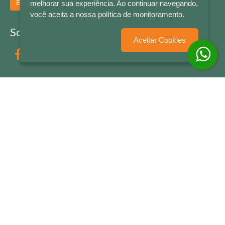
Enviar
melhorar sua experiência. Ao continuar navegando,
você aceita a nossa política de monitoramento.
Socialize conosco
Aceitar Cookies
Formas de Pagamento
LETRAS & CIA - CNPJ n° 88.587.548/0001-20 - Térreo Bourbon Shopping - AV. NAÇÕES
UNIDAS , 2001 - Lojas 1064/1065 - RIO BRANCO - - NOVO HAMBURGO - RS
© 2026 LETRAS & CIA - Todos os Direitos Reservados
Desenvolvido por
Partner Sistemas