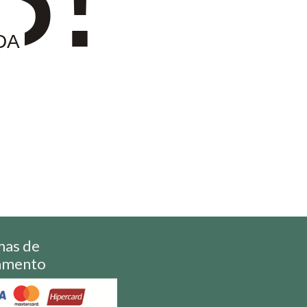
DA
mas de
amento