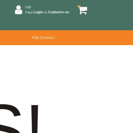
Olá!
Login
Cadastre-se
Faça
ou
Fale Conosco
S!