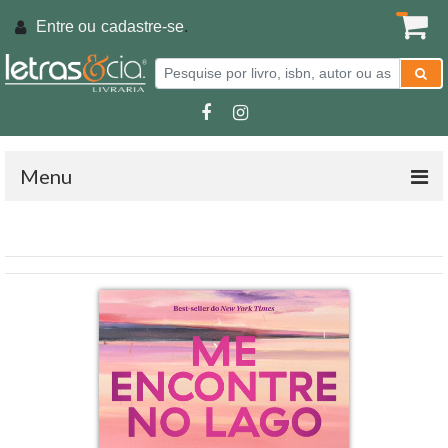
Entre ou
cadastre-se
.
Menu