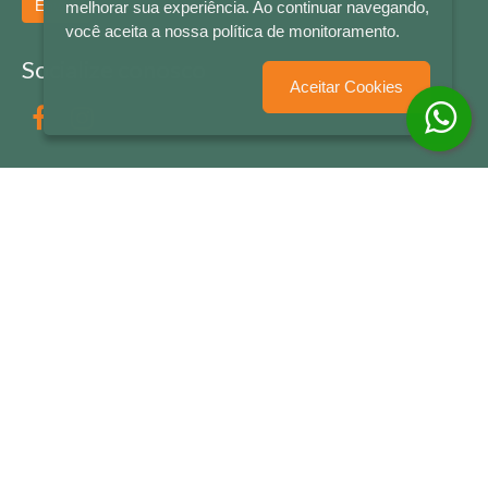
Enviar
melhorar sua experiência. Ao continuar navegando,
você aceita a nossa política de monitoramento.
Socialize conosco
Aceitar Cookies
Formas de Pagamento
LETRAS & CIA - CNPJ n° 88.587.548/0001-20 - Térreo Bourbon Shopping - AV. NAÇÕES
UNIDAS , 2001 - Lojas 1064/1065 - RIO BRANCO - - NOVO HAMBURGO - RS
© 2026 LETRAS & CIA - Todos os Direitos Reservados
Desenvolvido por
Partner Sistemas