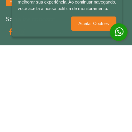
Enviar
melhorar sua experiência. Ao continuar navegando,
você aceita a nossa política de monitoramento.
Socialize conosco
Aceitar Cookies
Formas de Pagamento
LETRAS & CIA - CNPJ n° 88.587.548/0001-20 - Térreo Bourbon Shopping - AV. NAÇÕES
UNIDAS , 2001 - Lojas 1064/1065 - RIO BRANCO - - NOVO HAMBURGO - RS
© 2026 LETRAS & CIA - Todos os Direitos Reservados
Desenvolvido por
Partner Sistemas