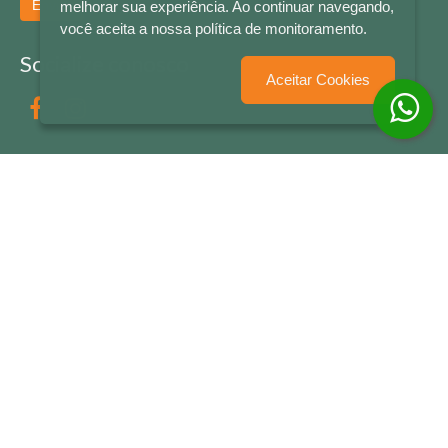
Enviar
melhorar sua experiência. Ao continuar navegando,
você aceita a nossa política de monitoramento.
Socialize conosco
Aceitar Cookies
Formas de Pagamento
LETRAS & CIA - CNPJ n° 88.587.548/0001-20 - Térreo Bourbon Shopping - AV. NAÇÕES
UNIDAS , 2001 - Lojas 1064/1065 - RIO BRANCO - - NOVO HAMBURGO - RS
© 2026 LETRAS & CIA - Todos os Direitos Reservados
Desenvolvido por
Partner Sistemas