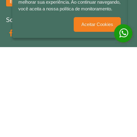
Enviar
melhorar sua experiência. Ao continuar navegando,
você aceita a nossa política de monitoramento.
Socialize conosco
Aceitar Cookies
Formas de Pagamento
LETRAS & CIA - CNPJ n° 88.587.548/0001-20 - Térreo Bourbon Shopping - AV. NAÇÕES
UNIDAS , 2001 - Lojas 1064/1065 - RIO BRANCO - - NOVO HAMBURGO - RS
© 2026 LETRAS & CIA - Todos os Direitos Reservados
Desenvolvido por
Partner Sistemas