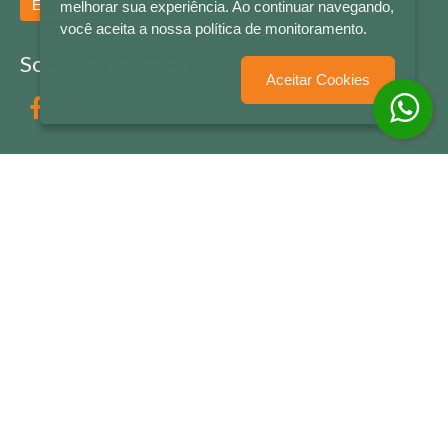
Enviar
melhorar sua experiência. Ao continuar navegando,
você aceita a nossa política de monitoramento.
Socialize conosco
Aceitar Cookies
Formas de Pagamento
LETRAS & CIA - CNPJ n° 88.587.548/0001-20 - Térreo Bourbon Shopping - AV. NAÇÕES
UNIDAS , 2001 - Lojas 1064/1065 - RIO BRANCO - - NOVO HAMBURGO - RS
© 2026 LETRAS & CIA - Todos os Direitos Reservados
Desenvolvido por
Partner Sistemas