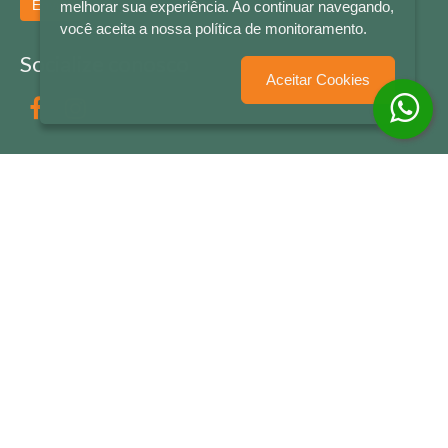
Enviar
melhorar sua experiência. Ao continuar navegando,
você aceita a nossa política de monitoramento.
Socialize conosco
Aceitar Cookies
Formas de Pagamento
LETRAS & CIA - CNPJ n° 88.587.548/0001-20 - Térreo Bourbon Shopping - AV. NAÇÕES
UNIDAS , 2001 - Lojas 1064/1065 - RIO BRANCO - - NOVO HAMBURGO - RS
© 2026 LETRAS & CIA - Todos os Direitos Reservados
Desenvolvido por
Partner Sistemas